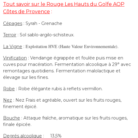
Tout savoir sur le Rouge Les Hauts du Golfe
AOP
Côtes de Provence
:
Cépages
: Syrah - Grenache
Terroir
: Sol sablo-argilo-schisteux.
Exploitation HVE (Haute Valeur Environnementale).
La Vigne
:
Vinification
: Vendange égrappée et foulée puis mise en
cuves pour macération. Fermentation alcoolique à 29° avec
remontages quotidiens. Fermentation malolactique et
élevage sur lies fines.
Robe
: Robe élégante rubis à reflets vermillon.
Nez
: Nez Frais et agréable, ouvert sur les fruits rouges,
finement épicé.
Bouche
: Attaque fraîche, aromatique sur les fruits rouges,
finale épicée.
Degrés alcoolique
: 13,5%