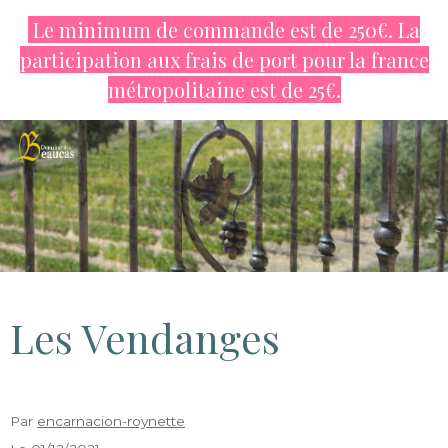
Le minimum de commande est de 250€. La
participation aux frais de port pour la france
métropolitaine est de
25€.
Les Vendanges
Par
encarnacion-roynette